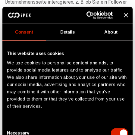
Unternehmensseite interagieren, z. B. ob Sie ein Follower
unserer LinkedIn-Unternehmensseite sind.
3. Aufbewahrungsfristen
Consent
Details
About
Wir löschen oder anonymisieren Ihre personenbezogenen
Daten, sobald sie für den Zweck, für den wir sie
verarbeitet haben, nicht mehr erforderlich sind.
This website uses cookies
We use cookies to personalise content and ads, to
Wir speichern Ihre personenbezogenen Daten in der Regel
provide social media features and to analyse our traffic.
für die Dauer der Nutzung oder des Vertragsverhältnisses
We also share information about your use of our site with
über die Website zuzüglich einer Frist von 15 Tagen für
our social media, advertising and analytics partners who
Zwecke der IT-Sicherheit. Allgemeine Web-Logfiles
may combine it with other information that you’ve
speichern wir für die Dauer eines Jahres und für
provided to them or that they’ve collected from your use
analytische Informationen speichern wir die Daten für drei
of their services.
Jahre.
Falls Sie uns Ihre Einwilligung zur Verarbeitung Ihrer Daten
C
Necessary
gegeben haben (z. B. für Marketingzwecke einschließlich
o