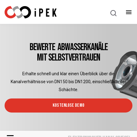
Systeme
Deutsch
Software
Show
Bewerte Abwasserkanäle
Lösungen
mit Selbstvertrauen
Branchen
Show
Erhalte schnell und klar einen Überblick über die
Service Und Support
Show
Kanalverhältnisse von DN150 bis DN1200, einschließlich der
Schächte.
Konfigurieren
KOSTENLOSE DEMO
Partner-Login