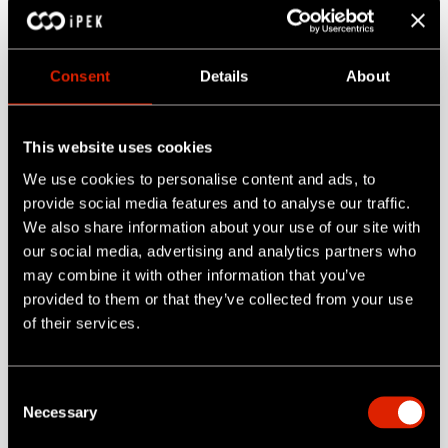
Sewerlink-App. Eine Person steuert die Kamera,
während andere das Live-Video auf ihren eigenen
Geräten ansehen können.
Consent
Details
About
This website uses cookies
We use cookies to personalise content and ads, to
provide social media features and to analyse our traffic.
We also share information about your use of our site with
our social media, advertising and analytics partners who
may combine it with other information that you’ve
provided to them or that they’ve collected from your use
of their services.
C
01 Verbinden
02 Erfassen
03 Kommentieren
Necessary
o
n