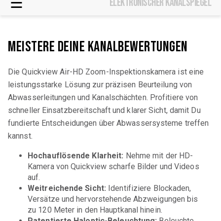
☰
Elektronischer Kanalspiegel
MEISTERe Deine KANALBEWERTUNGEN
Die Quickview Air-HD Zoom-Inspektionskamera ist eine
leistungsstarke Lösung zur präzisen Beurteilung von
Abwasserleitungen und Kanalschächten. Profitiere von
schneller Einsatzbereitschaft und klarer Sicht, damit Du
fundierte Entscheidungen über Abwassersysteme treffen
kannst.
Hochauflösende Klarheit
:
Nehme mit der HD-
Kamera
von Quickview scharfe Bilder und Videos
auf
.
Weitreichende Sicht
:
Identifiziere
Blockaden,
Versätze und hervorstehende Abzweigungen bis
zu
120 Meter
in den Hauptkanal hinein.
Patentierte Haloptic-Beleuchtung
:
Beleuchte