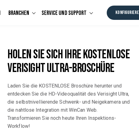
n
Branchen
Service Und Support
KONFIGURIER
u for Software
Show submenu for Branchen
Show submenu for Se
Holen Sie sich Ihre KOSTENLOSE
Verisight Ultra-Broschüre
Laden Sie die KOSTENLOSE Broschüre herunter und
entdecken Sie die
HD-Videoqualität des
Verisight Ultra,
die
selbstnivellierende Schwenk- und Neigekamera und
die nahtlose Integration mit WinCan Web.
Transformieren Sie noch heute Ihren Inspektions-
Workflow!