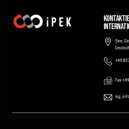
Kontaktie
Internati
See, G
Deutsc
+49 83
Fax +4
isg_in