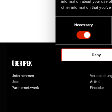
information about your use of
other information that you’ve
C
Necessary
o
n
s
e
n
Deny
t
S
Über Ipek
Ressourc
e
l
Unternehmen
Veranstaltun
e
Jobs
Artikel
c
Partnernetzwerk
Einblicke
t
i
o
n