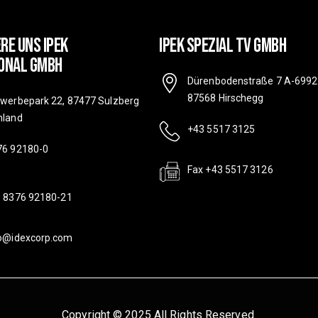
re Uns IPEK
IPEK SPEZIAL TV GMBH
onal GmbH
Dürenbodenstraße 7 A-6992
87568 Hirschegg
ewerbepark 22, 87477 Sulzberg
hland
+43 5517 3125
76 92180-0
Fax +43 5517 3126
9 8376 92180-21
fo@idexcorp.com
Copyright © 2025 All Rights Reserved.