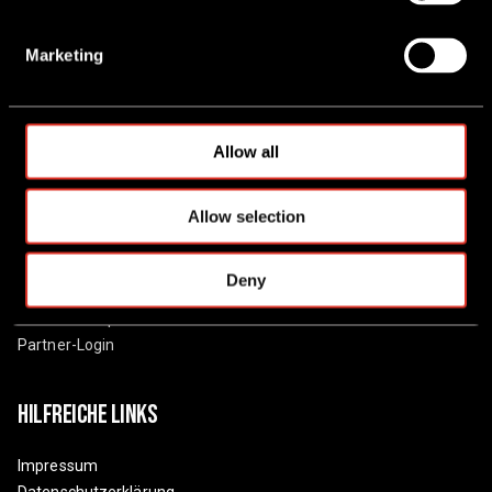
S
Partnernetzwerk
e
Marketing
l
Ressourcen
e
c
t
Veranstaltungen
Allow all
i
Artikel
o
Einblicke
Allow selection
n
Information
Deny
Verkaufsshop
Partner-Login
Hilfreiche Links
Impressum