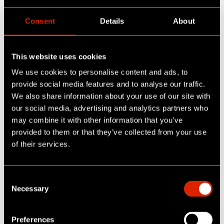
Falls Sie uns eine Einwilligung zur Verarbeitung Ihrer
Consent
Details
About
Daten erteilt haben (z. B. für Marketingzwecke
einschließlich der damit verbundenen Profilerstellung),
speichern wir Ihre Daten, bis Sie Ihre Einwilligung
This website uses cookies
widerrufen oder der Verarbeitungszweck entfällt.
We use cookies to personalise content and ads, to
provide social media features and to analyse our traffic.
Informationen zur Speicherdauer von Cookies und anderen
We also share information about your use of our site with
Tracking-Techniken finden Sie in unserer IDEX-Cookie-
our social media, advertising and analytics partners who
Richtlinie, die Sie hier abrufen können:
iPEK
Cookie-Richtlinie
may combine it with other information that you’ve
finden.
provided to them or that they’ve collected from your use
of their services.
Nach Ablauf dieser Fristen werden die Daten gelöscht, es
sei denn, diese Daten werden aufgrund gesetzlicher
Aufbewahrungsfristen, alternativer Zwecke oder zur
C
Strafverfolgung länger benötigt. Über diese
Necessary
o
Aufbewahrungsfristen hinaus können wir die Daten zum
n
Zwecke der Rechtsverteidigung und Strafverfolgung so
s
Preferences