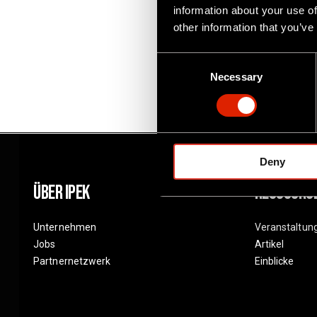
information about your use of
other information that you’ve
C
Necessary
o
n
s
e
n
Deny
t
S
Über Ipek
Ressourc
e
l
Unternehmen
Veranstaltun
e
Jobs
Artikel
c
Partnernetzwerk
Einblicke
t
i
o
n