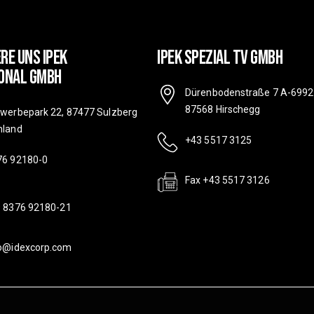
re Uns IPEK
IPEK SPEZIAL TV GMBH
onal GmbH
Dürenbodenstraße 7 A-6992
87568 Hirschegg
ewerbepark 22, 87477 Sulzberg
hland
+43 5517 3125
76 92180-0
Fax +43 5517 3126
9 8376 92180-21
fo@idexcorp.com