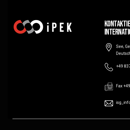
Kontaktie
Internati
See, G
Deutsc
+49 83
Fax +4
isg_in