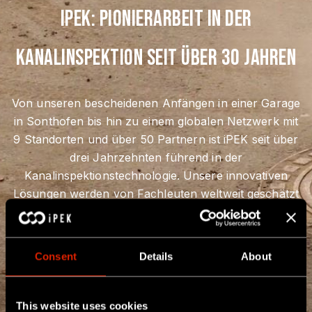
iPEK: Pionierarbeit in der
Kanalinspektion seit über 30 Jahren
Von unseren bescheidenen Anfängen in einer Garage
in Sonthofen bis hin zu einem globalen Netzwerk mit
9 Standorten und über 50 Partnern ist iPEK seit über
drei Jahrzehnten führend in der
Kanalinspektionstechnologie. Unsere innovativen
Lösungen werden von Fachleuten weltweit geschätzt
und gewährleisten eine effiziente und zuverlässige
Kanalwartung.
Consent
Details
About
MEHR ERFAHREN
This website uses cookies