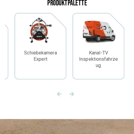
Produktpalette
Schiebekamera
Kanal-TV
S
Expert
Inspektionsfahrze
ug