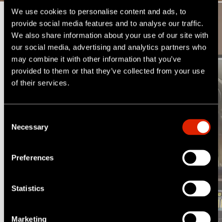
We use cookies to personalise content and ads, to
Anschlussleitungsinspektion/Cross
provide social media features and to analyse our traffic.
-Bore-Inspektion
We also share information about your use of our site with
our social media, advertising and analytics partners who
Anschlussleitungsinspektionen werden direkt vom
may combine it with other information that you’ve
provided to them or that they’ve collected from your use
Hauptkanal aus mithilfe spezialisierter Satelliten-
of their services.
Inspektionssysteme für Anschlussleitungen
durchgeführt. Diese Systeme verfügen über zwei
Kameras: Eine fest installierte Kamera auf dem
C
Fahrwagen ermöglicht eine umfassende Übersicht im
Necessary
o
Hauptkanal, während die Satellitenkamera (PTP50) in
n
die angrenzende Anschlussleitung eingeführt wird, um
s
Preferences
deren Zustand detailliert zu erfassen. Eine der
e
häufigsten Anwendungen dieses Systemaufbaus ist
n
die sogenannte Cross-Bore-Inspektion, bei der
t
Statistics
überprüft wird, ob neue Gasleitungen bestehende
S
e
Leitungen ungewollt durchbohrt haben.
Marketing