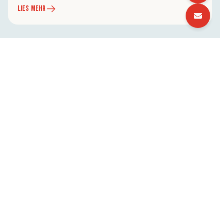
LIES MEHR
Über Ipek
Unternehmen
Jobs
Partnernetzwerk
Ressourcen
Veranstaltungen